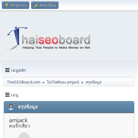
เข้าสู่ระบบ
ลงทะเบียน
เมนูหลัก
ThaiSEOBoard.com
โปรไฟล์ของ amjack
สรุปข้อมูล
►
►
เมนู
สรุปข้อมูล
amjack
คนรักเสียว