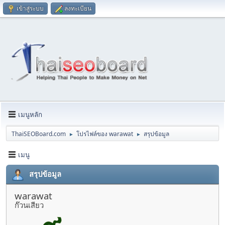
เข้าสู่ระบบ
ลงทะเบียน
เมนูหลัก
ThaiSEOBoard.com
โปรไฟล์ของ warawat
สรุปข้อมูล
►
►
เมนู
สรุปข้อมูล
warawat
ก๊วนเสียว