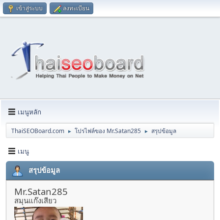
เข้าสู่ระบบ
ลงทะเบียน
เมนูหลัก
ThaiSEOBoard.com
โปรไฟล์ของ Mr.Satan285
สรุปข้อมูล
►
►
เมนู
สรุปข้อมูล
Mr.Satan285
สมุนแก๊งเสียว