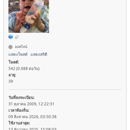
ออฟไลน์
แสดงโพสต์
แสดงสถิติ
โพสต์:
542 (0.088 ต่อวัน)
อายุ:
39
วันที่ลงทะเบียน:
31 ตุลาคม 2009, 12:22:31
เวลาท้องถิ่น:
09 สิงหาคม 2026, 03:50:38
ใช้งานล่าสุด:
13 ธันวาคม 2025, 15:08:03