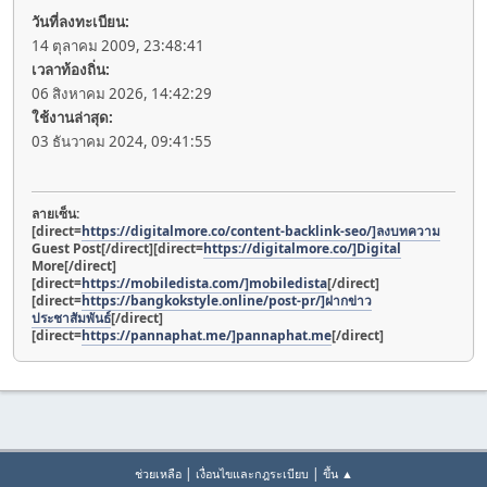
วันที่ลงทะเบียน:
14 ตุลาคม 2009, 23:48:41
เวลาท้องถิ่น:
06 สิงหาคม 2026, 14:42:29
ใช้งานล่าสุด:
03 ธันวาคม 2024, 09:41:55
ลายเซ็น:
[direct=
https://digitalmore.co/content-backlink-seo/]ลงบทความ
Guest Post[/direct][direct=
https://digitalmore.co/]Digital
More[/direct]
[direct=
https://mobiledista.com/]mobiledista
[/direct]
[direct=
https://bangkokstyle.online/post-pr/]ฝากข่าว
ประชาสัมพันธ์
[/direct]
[direct=
https://pannaphat.me/]pannaphat.me
[/direct]
|
|
ช่วยเหลือ
เงื่อนไขและกฎระเบียบ
ขึ้น ▲