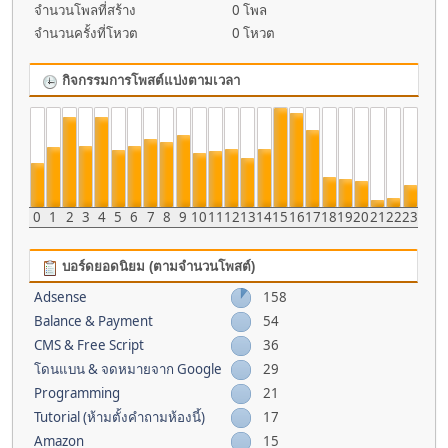
จำนวนโพลที่สร้าง
0 โพล
จำนวนครั้งที่โหวต
0 โหวต
กิจกรรมการโพสต์แบ่งตามเวลา
0
1
2
3
4
5
6
7
8
9
10
11
12
13
14
15
16
17
18
19
20
21
22
23
บอร์ดยอดนิยม (ตามจำนวนโพสต์)
Adsense
158
Balance & Payment
54
CMS & Free Script
36
โดนแบน & จดหมายจาก Google
29
Programming
21
Tutorial (ห้ามตั้งคำถามห้องนี้)
17
Amazon
15