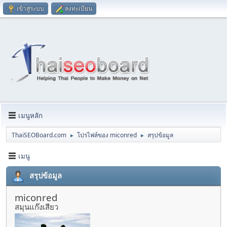
เข้าสู่ระบบ
ลงทะเบียน
เมนูหลัก
ThaiSEOBoard.com
โปรไฟล์ของ miconred
สรุปข้อมูล
►
►
เมนู
สรุปข้อมูล
miconred
สมุนแก๊งเสียว