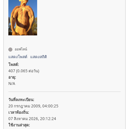
ออฟไลน์
แสดงโพสต์
แสดงสถิติ
โพสต์:
407 (0.065 ต่อวัน)
อายุ:
N/A
วันที่ลงทะเบียน:
20 กรกฎาคม 2009, 04:00:25
เวลาท้องถิ่น:
07 สิงหาคม 2026, 20:12:24
ใช้งานล่าสุด: