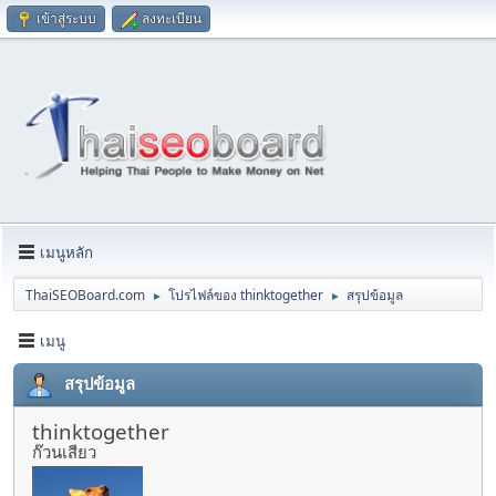
เข้าสู่ระบบ
ลงทะเบียน
เมนูหลัก
ThaiSEOBoard.com
โปรไฟล์ของ thinktogether
สรุปข้อมูล
►
►
เมนู
สรุปข้อมูล
thinktogether
ก๊วนเสียว