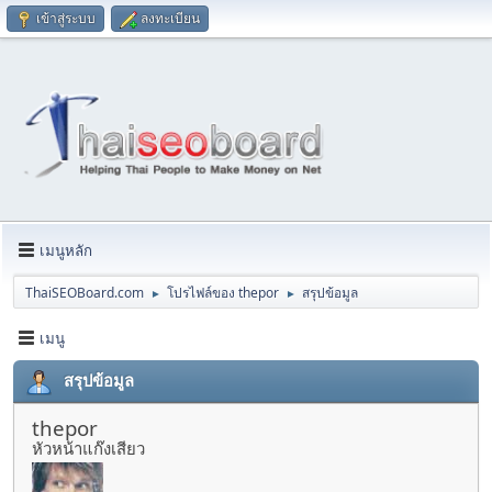
เข้าสู่ระบบ
ลงทะเบียน
เมนูหลัก
ThaiSEOBoard.com
โปรไฟล์ของ thepor
สรุปข้อมูล
►
►
เมนู
สรุปข้อมูล
thepor
หัวหน้าแก๊งเสียว