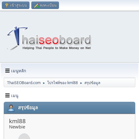
เข้าสู่ระบบ
ลงทะเบียน
เมนูหลัก
ThaiSEOBoard.com
โปรไฟล์ของ kml88
สรุปข้อมูล
►
►
เมนู
สรุปข้อมูล
kml88
Newbie