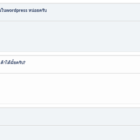
กอินในwordpress หน่อยครับ
ค้าได้มั๋ยครับ?