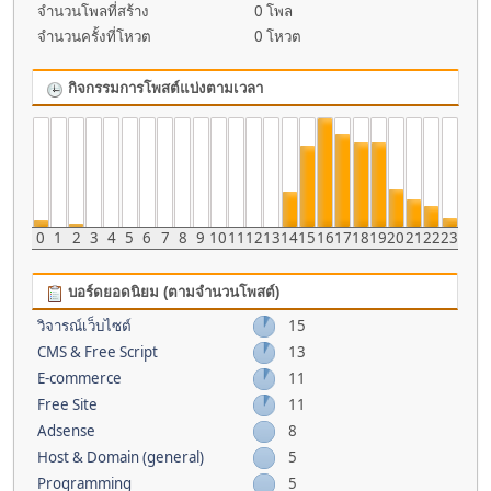
จำนวนโพลที่สร้าง
0 โพล
จำนวนครั้งที่โหวต
0 โหวต
กิจกรรมการโพสต์แบ่งตามเวลา
0
1
2
3
4
5
6
7
8
9
10
11
12
13
14
15
16
17
18
19
20
21
22
23
บอร์ดยอดนิยม (ตามจำนวนโพสต์)
วิจารณ์เว็บไซต์
15
CMS & Free Script
13
E-commerce
11
Free Site
11
Adsense
8
Host & Domain (general)
5
Programming
5