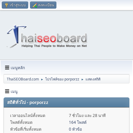
เข้าสู่ระบบ
ลงทะเบียน
เมนูหลัก
ThaiSEOBoard.com
โปรไฟล์ของ porporzz
แสดงสถิติ
►
►
เมนู
สถิติทั่วไป - porporzz
เวลาออนไลน์ทั้งหมด
7 ชั่วโมง และ 28 นาที
โพสต์ทั้งหมด
164 โพสต์
หัวข้อที่เริ่มทั้งหมด
0 หัวข้อ