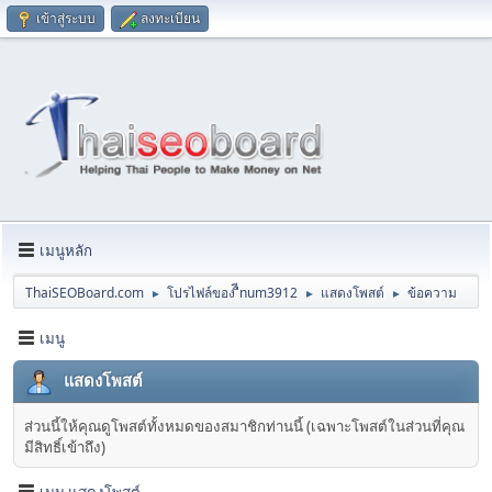
เข้าสู่ระบบ
ลงทะเบียน
เมนูหลัก
ThaiSEOBoard.com
โปรไฟล์ของ ืีnum3912
แสดงโพสต์
ข้อความ
►
►
►
เมนู
แสดงโพสต์
ส่วนนี้ให้คุณดูโพสต์ทั้งหมดของสมาชิกท่านนี้ (เฉพาะโพสต์ในส่วนที่คุณ
มีสิทธิ์เข้าถึง)
เมนู แสดงโพสต์