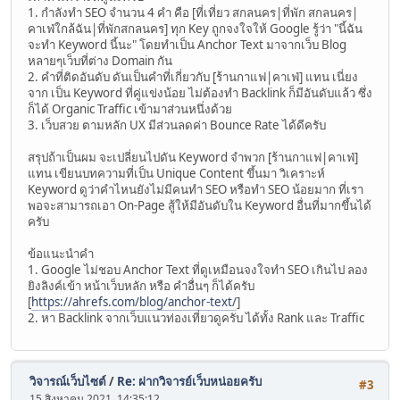
1. กำลังทำ SEO จำนวน 4 คำ คือ [ที่เที่ยว สกลนคร|ที่พัก สกลนคร|
คาเฟ่ใกล้ฉัน|ที่พักสกลนคร] ทุก Key ถูกจงใจให้ Google รู้ว่า "นี้ฉัน
จะทำ Keyword นี้นะ" โดยทำเป็น Anchor Text มาจากเว็บ Blog
หลายๆเว็บที่ต่าง Domain กัน
2. คำที่ติดอันดับ ดันเป็นคำที่เกี่ยวกับ [ร้านกาแฟ|คาเฟ่] แทน เนี่ยง
จาก เป็น Keyword ที่คู่แข่งน้อย ไม่ต้องทำ Backlink ก็มีอันดับแล้ว ซึ่ง
ก็ได้ Organic Traffic เข้ามาส่วนหนึ่งด้วย
3. เว็บสวย ตามหลัก UX มีส่วนลดค่า Bounce Rate ได้ดีครับ
สรุปถ้าเป็นผม จะเปลี่ยนไปดัน Keyword จำพวก [ร้านกาแฟ|คาเฟ่]
แทน เขียนบทความที่เป็น Unique Content ขึ้นมา วิเคราะห์
Keyword ดูว่าคำไหนยังไม่มีคนทำ SEO หรือทำ SEO น้อยมาก ที่เรา
พอจะสามารถเอา On-Page สู้ให้มีอันดับใน Keyword อื่นที่มากขึ้นได้
ครับ
ข้อแนะนำคำ
1. Google ไม่ชอบ Anchor Text ที่ดูเหมือนจงใจทำ SEO เกินไป ลอง
ยิงลิงค์เข้า หน้าเว็บหลัก หรือ คำอื่นๆ ก็ได้ครับ
[
https://ahrefs.com/blog/anchor-text/
]
2. หา Backlink จากเว็บแนวท่องเที่ยวดูครับ ได้ทั้ง Rank และ Traffic
วิจารณ์เว็บไซต์
/
Re: ฝากวิจารย์เว็บหน่อยครับ
#3
15 สิงหาคม 2021, 14:35:12