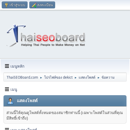
เข้าสู่ระบบ
ลงทะเบียน
เมนูหลัก
ThaiSEOBoard.com
โปรไฟล์ของ dekict
แสดงโพสต์
ข้อความ
►
►
►
เมนู
แสดงโพสต์
ส่วนนี้ให้คุณดูโพสต์ทั้งหมดของสมาชิกท่านนี้ (เฉพาะโพสต์ในส่วนที่คุณ
มีสิทธิ์เข้าถึง)
เมนู แสดงโพสต์