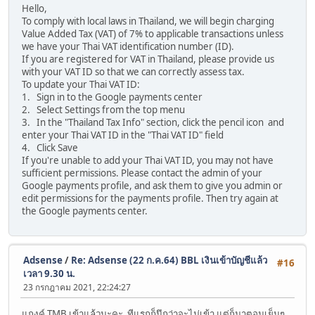
Hello,
To comply with local laws in Thailand, we will begin charging
Value Added Tax (VAT) of 7% to applicable transactions unless
we have your Thai VAT identification number (ID).
If you are registered for VAT in Thailand, please provide us
with your VAT ID so that we can correctly assess tax.
To update your Thai VAT ID:
1. Sign in to the Google payments center
2. Select Settings from the top menu
3. In the "Thailand Tax Info" section, click the pencil icon and
enter your Thai VAT ID in the "Thai VAT ID" field
4. Click Save
If you're unable to add your Thai VAT ID, you may not have
sufficient permissions. Please contact the admin of your
Google payments profile, and ask them to give you admin or
edit permissions for the payments profile. Then try again at
the Google payments center.
Adsense
/
Re: Adsense (22 ก.ค.64) BBL เงินเข้าบัญชีแล้ว
#16
เวลา 9.30 น.
23 กรกฎาคม 2021, 22:24:27
แกงค์ TMB เข้าแล้วนะคะ ทีแรกก็นึกว่าจะไม่เข้า แต่ก็มาตอนเย็นๆ