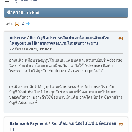
ข้อความ - dekict
2
หน้า
1
Adsense
/
Re: บัญชี adsenseอันเก่าเคยโดนแบนถ้าแก้ไข
#1
ใหม่youtueใช้เวลาตรวจสอบนานไหมคับกว่าจะผ่าน
22 ธันวาคม 2021, 09:06:01
อ่านแล้วเหมือนชอ่งยูทูปโดนแบน แต่มันคนละส่วนกับบัญชี Adsense
นี่ค่ะ ส่วนตัวเราโดนแบนเหมือนกัน แต่ยังใช้ Adsense เดิมทำ
โฆษณา แต่ไม่ได้ยุ่งกับ Youtube แล้ว เพราะ login ไม่ได้
กรณี อยากกลับไปทำยูทูป แนะนำหาทางสร้าง Adsense ใหม่ กับ
บัญชี Youtube ใหม่ โดยผูกกับชื่อ พ่อแม่พี่น้องแทน แยกไปเลยจะ
ปลอดภัยกว่า เพราะถ้าใช้ชื่อคนรับเงินเดิม อาจโดนปิดอีก ข้อหาสร้าง
บัญชี Adsense ซ้ำ
Balance & Payment
/
Re: เดือน ก.ย นี้ยังไม่ไม่มีเมล์ส่งมาเลย
#2
TT