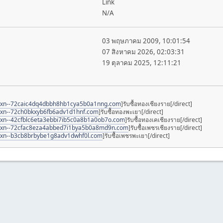
Link
N/A
03 พฤษภาคม 2009, 10:01:54
07 สิงหาคม 2026, 02:03:31
19 ตุลาคม 2025, 12:11:21
w.xn--72caic4dq4dbbh8hb1cya5b0a1nng.com
]รับซื้อทองเชียงราย[/direct]
.xn--72ch0bkxyb6fb6adv1d1hnf.com
]รับซื้อทองพะเยา[/direct]
.xn--42cfblc6eta3ebbi7ib5c0a8b1a0ob7o.com
]รับซื้อทองเคเชียงราย[/direct]
w.xn--72cfac8eza4abbed7i1bya5b0a8md9n.com
]รับซื้อเพชรเชียงราย[/direct]
.xn--b3cb8brbybe1g8adv1dwhf0l.com
]รับซื้อเพชรพะเยา[/direct]