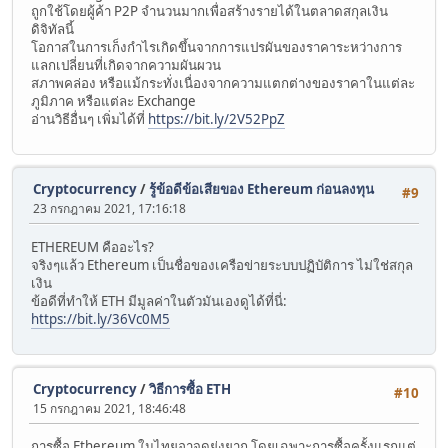
ถูกใช้โดยผู้ค้า P2P จำนวนมากเพื่อสร้างรายได้ในตลาดสกุลเงิน
ดิจิทัลนี้
โอกาสในการเก็งกำไรเกิดขึ้นจากการแปรผันของราคาระหว่างการ
แลกเปลี่ยนที่เกิดจากความผันผวน
สภาพคล่อง หรือแม้กระทั่งเนื่องจากความแตกต่างของราคาในแต่ละ
ภูมิภาค หรือแต่ละ Exchange
อ่านวิธีอื่นๆ เพิ่มได้ที่
https://bit.ly/2V52PpZ
Cryptocurrency
/
รู้ข้อดีข้อเสียของ Ethereum ก่อนลงทุน
#9
23 กรกฎาคม 2021, 17:16:18
ETHEREUM คืออะไร?
จริงๆแล้ว Ethereum เป็นชื่อของเครือข่ายระบบปฏิบัติการ ไม่ใช่สกุล
เงิน
ข้อดีที่ทำให้ ETH มีมูลค่าในตัวมันเองดูได้ที่นี่:
https://bit.ly/36Vc0M5
Cryptocurrency
/
วิธีการซื้อ ETH
#10
15 กรกฎาคม 2021, 18:46:48
การซื้อ Ethereum ในไทยอาจดูยุ่งยาก โดยเฉพาะการซื้อครั้งแรกแต่