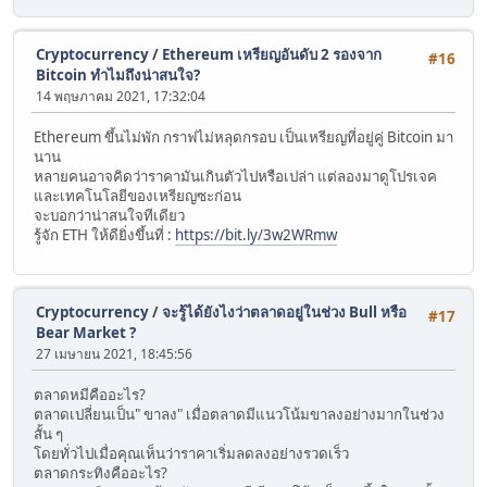
Cryptocurrency
/
Ethereum เหรียญอันดับ 2 รองจาก
#16
Bitcoin ทำไมถึงน่าสนใจ?
14 พฤษภาคม 2021, 17:32:04
Ethereum ขึ้นไม่พัก กราฟไม่หลุดกรอบ เป็นเหรียญที่อยู่คู่ Bitcoin มา
นาน
หลายคนอาจคิดว่าราคามันเกินตัวไปหรือเปล่า แต่ลองมาดูโปรเจค
และเทคโนโลยีของเหรียญซะก่อน
จะบอกว่าน่าสนใจทีเดียว
รู้จัก ETH ให้ดียิ่งขึ้นที่ :
https://bit.ly/3w2WRmw
Cryptocurrency
/
จะรู้ได้ยังไงว่าตลาดอยู่ในช่วง Bull หรือ
#17
Bear Market ?
27 เมษายน 2021, 18:45:56
ตลาดหมีคืออะไร?
ตลาดเปลี่ยนเป็น" ขาลง" เมื่อตลาดมีแนวโน้มขาลงอย่างมากในช่วง
สั้น ๆ
โดยทั่วไปเมื่อคุณเห็นว่าราคาเริ่มลดลงอย่างรวดเร็ว
ตลาดกระทิงคืออะไร?