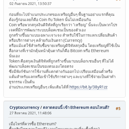
02 กันยายน 2021, 13:50:37
ก่อนที่จะไปจำแนกประเภทของเหรียญอื่นๆ พื้นฐานอย่างแรกที่คุณ
ต้องรู้ก่อนเลยก็คือ Coin กับ Token นั้นไม่เหมือนกัน
Coin หรือพวกสกุลงินดิจิทัลที่ถูกเรียกว่า "เหรียญ" นั้นจะเป็นพวกโปร
เจคที่มีการพัฒนาระบบบล็อคเชนเป็นของตัวเอง
ถูกสร้างขึ้นมาแบบเฉพาะเจาะจง สำหรับใช้ในการแลกเปลี่ยนสินค้า
หรือบริการต่างๆ คล้ายกับเงินตรา (Currency)
หรือแม้แต่ใช้สำหรับซื้อขายเหรียญดิจิทัลสกุลอื่น โดยเหรียญที่ใช้เป็น
สื่อกลางที่เรามักคุ้นหน้าคุ้นตากันก็คือ Bitcoin หรือ Ethereum
นั่นเอง
Token คือสกุลเงินดิจิทัลที่ถูกสร้างขึ้นมาบนบล็อกเชนอื่นๆ ที่ไม่ได้
พัฒนาบล็อคเชนเป็นของตนเองโดยตรง
ซึ่งมีฟังก์ชันการใช้งานที่แตกต่างกันออกไป เปรียบเสมือนตั๋วหรือ
แต้มสำหรับแลกหรือเข้าใช้บริการต่างๆ และบางที่ใช้จ่ายเป็นค่าทำ
ธุรกรรม เป็นต้น
อ่านประเภทเหรียญอื่นๆ เพิ่มเติมได้ที่
https://bit.ly/38yR1zz
Cryptocurrency
/
ตลาดตอนนี้ เข้า Ethereum ตอนไหนดี?
#5
27 สิงหาคม 2021, 11:48:06
เมื่อไหร่ที่ควรซื้อ Ethereum?