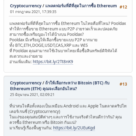
Cryptocurrency
/
แพลตฟอร์มที่ดีที่สุดในการซื้อ Ethereum
#12
01 กรกฎาคม 2021, 17:39:35
แพลตฟอร์มที่ดีที่สุดในการซื้อ Ethereum ในไทยคือที่ไหน? Pooldax
ทำให้การซื้อขาย Ethereum แบบ P2P ง่ายรวดเร็วและปลอดภัย
สามารถซื้อเหรียญอะไรได้บ้างบน Pooldax?
Pooldax มีเหรียญให้เลือกซื้อขายแบบ P2P มากมาย
ทั้ง BTC,ETH,DOGE,USDT,CAS,XRP และ WIS
ที่ Pooldax คุณสามารถใช้เงินบาทไทยเพื่อซื้อสินทรัพย์ดิจิทัลได้
สะดวกและง่ายดาย
อ่านเพิ่มเติม:
https://bit.ly/2Tt8nK9
Cryptocurrency
/
ถ้าให้เลือกระหว่าง Bitcoin (BTC) กับ
#13
Ethereum (ETH) คุณจะเลือกอันไหน?
25 มิถุนายน 2021, 02:09:21
ที่น่าสนใจคือทั้งสองเป็นเหมือน Android และ Apple ในตลาดคริปโท
เคอร์เรนซี่ (Cryptocurrency)
ในแง่ของคุณสมบัติต่างๆ และการใช้งานจริงตัวไหนดีกว่ากัน? คุณ
ควรซื้อ Ethereum หรือ Bitcoin กันแน่?
มาเรียนรู้เรื่องพื้นฐานกัน:
https://bit.ly/2UEuKgd