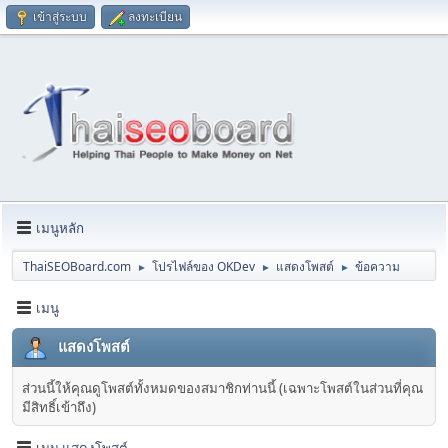
เข้าสู่ระบบ
ลงทะเบียน
เมนูหลัก
ThaiSEOBoard.com
โปรไฟล์ของ OKDev
แสดงโพสต์
ข้อความ
►
►
►
เมนู
แสดงโพสต์
ส่วนนี้ให้คุณดูโพสต์ทั้งหมดของสมาชิกท่านนี้ (เฉพาะโพสต์ในส่วนที่คุณ
มีสิทธิ์เข้าถึง)
เมนู แสดงโพสต์