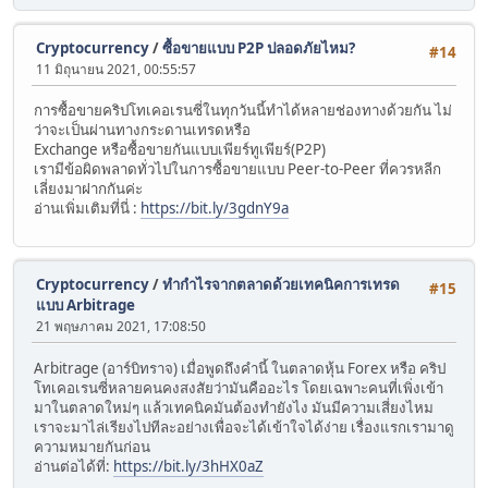
Cryptocurrency
/
ซื้อขายแบบ P2P ปลอดภัยไหม?
#14
11 มิถุนายน 2021, 00:55:57
การซื้อขายคริปโทเคอเรนซี่ในทุกวันนี้ทำได้หลายช่องทางด้วยกัน ไม่
ว่าจะเป็นผ่านทางกระดานเทรดหรือ
Exchange หรือซื้อขายกันแบบเพียร์ทูเพียร์(P2P)
เรามีข้อผิดพลาดทั่วไปในการซื้อขายแบบ Peer-to-Peer ที่ควรหลีก
เลี่ยงมาฝากกันค่ะ
อ่านเพิ่มเติมที่นี่ :
https://bit.ly/3gdnY9a
Cryptocurrency
/
ทำกำไรจากตลาดด้วยเทคนิคการเทรด
#15
แบบ Arbitrage
21 พฤษภาคม 2021, 17:08:50
Arbitrage (อาร์บิทราจ) เมื่อพูดถึงคำนี้ ในตลาดหุ้น Forex หรือ คริป
โทเคอเรนซี่หลายคนคงสงสัยว่ามันคืออะไร โดยเฉพาะคนที่เพิ่งเข้า
มาในตลาดใหม่ๆ แล้วเทคนิคมันต้องทำยังไง มันมีความเสี่ยงไหม
เราจะมาไล่เรียงไปทีละอย่างเพื่อจะได้เข้าใจได้ง่าย เรื่องแรกเรามาดู
ความหมายกันก่อน
อ่านต่อได้ที่:
https://bit.ly/3hHX0aZ