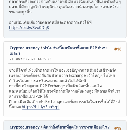
ตลาดกระทิงจะตรงข้ามกับตลาดหมี มีแนวโน้มเป็นขาขึ้นในช่วงสั้น ๆ
ตลาดนี้มักจะถูกใจในหมู่นักลงทุนเนื่องจากนักลงทุนก็ต่างคาดหวังว่า
ราคาจะสูงขึ้น
อ่านเพิ่มเติมเกี่ยวกับตลาดหมีและตลาดกระทิงได้ที่
https://bit.ly/3vo0Dq8
Cryptocurrency
/
ทำไมช่วงนี้คนหันมาซื้อแบบ P2P กันซะ
#18
เยอะ ?
21 เมษายน 2021, 14:39:23
ช่วงนี้ใครที่เพิ่งเข้าตลาดมาใหม่จะเจอปัญหาการเติมเงินเข้าพอร์ต
เพราะอาจจะต้องรอยืนยันตัวตนจาก Exchange เจ้าใหญ่ๆ ในไทย
ถ้าใครไม่อยากรอ หรือรอมานานแล้วไม่ได้ซักที
การซื้อเหรียญแบบ P2P Exchange เป็นตัวเลือกที่น่าสนใจ
และคนนิยมเลือกใช้ในช่วงที่ตลาดมีความผันผวนสูง มีหลายเจ้าที่เรา
สามารถซื้อแบบ P2P ได้
ศึกษาเพิ่มเติมเกี่ยวกับ Exchange และข้อควรระวังในการซื้อได้ที่ลิงค์
นี้นะคะ
https://bit.ly/3aoYzpJ
Cryptocurrency
/
คิดว่าสิ่งที่ยากที่สุดในการเทรดคืออะไร ?
#19