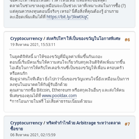
ซื้อคริปโทฯ ตอนไหนดี? เวลาไหนเหมาะสมที่จะซื้อที่สุด?
ตลาดในช่วงขาลงดูเหมือนจะเป็นช่วงเวลาที่เหมาะสมในการซื้อ (?)
แต่คุณควรลงทุนตอนนี้จริงๆ เหรอ? นี่คือสิ่งที่คุณต้องรู้ อ่านราย
ละเอียดเพิ่มเติมได้ที่
https://bit.ly/3kwtXqC
Cryptocurrency
/
ส่งคริปโทฯ ให้เป็นของขวัญในโอกาสพิเศษ
#6
19 สิงหาคม 2021, 15:53:11
ในยุคดิจิทัลนี้ มาให้ของขวัญที่มีมูลค่าเพิ่มขึ้นกันเถอะ
ตอนนี้เริ่มมีคนเริ่มให้ความสนใจเกี่ยวกับสกุลเงินดิจิทัลเพิ่มมากขึ้น
ไอเดียในการให้คริปโทเคอร์เรนซี่เป็นของขวัญให้เพื่อน ครอบครัว
หรือคนรัก
ฟังดูน่าสนใจทีเดียว ยิ่งไปกว่านั้นของขวัญแทนใจนี้ยังเหมือนเป็นการ
ลงทุนในอนาคตให้กับผู้รับอีกด้วย
คุณสามารถซื้อ Bitcoin, Ethereum หรือสกุลเงินอื่นๆ และส่งให้คน
พิเศษของคุณได้ที่
www.pooldax.com
*การโอนภายในฟรี ไม่เสียค่าธรรมเนียมด้วยนะ
Cryptocurrency
/
ทริคทำกำไรด้วย Arbitrage ระหว่างตลาด
#7
ซื้อขาย
06 สิงหาคม 2021, 02:15:59