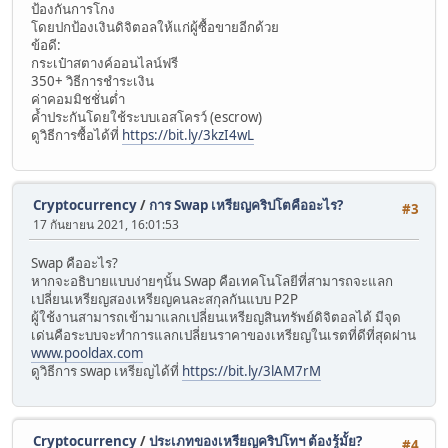
ป้องกันการโกง
โดยปกป้องเงินดิจิตอลให้แก่ผู้ซื้อขายอีกด้วย
ข้อดี:
กระเป๋าสตางค์ออนไลน์ฟรี
350+ วิธีการชำระเงิน
ค่าคอมมิชชั่นต่ำ
ค้ำประกันโดยใช้ระบบเอสโครว์ (escrow)
ดูวิธีการซื้อได้ที่
https://bit.ly/3kzI4wL
Cryptocurrency
/
การ Swap เหรียญคริปโตคืออะไร?
#3
17 กันยายน 2021, 16:01:53
Swap คืออะไร?
หากจะอธิบายแบบง่ายๆนั้น Swap คือเทคโนโลยีที่สามารถจะแลก
เปลี่ยนเหรียญสองเหรียญคนละสกุลกันแบบ P2P
ผู้ใช้งานสามารถเข้ามาแลกเปลี่ยนเหรียญสินทรัพย์ดิจิตอลได้ มีจุด
เด่นคือระบบจะทำการแลกเปลี่ยนราคาของเหรียญในเรตที่ดีที่สุดผ่าน
www.pooldax.com
ดูวิธีการ swap เหรียญได้ที่
https://bit.ly/3lAM7rM
Cryptocurrency
/
ประเภทของเหรียญคริปโทฯ ต้องรู้มั้ย?
#4