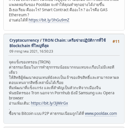
แพลตฟอร์มของ Pooldax จะทำให้คุณทำทุกอย่างได้ง่ายขึ้น
อีเธอเรียม คืออะไร? Smart Contract คืออะไร ? อะไรคือ GAS
Ethereum ?
อ่านต่อได้ที่
https://bit.ly/3hGu9mZ
Cryptocurrency
/
TRON Chain: เครือข่ายปฏิบัติการที่ใช้
#11
Blockchain ที่ใหญ่ที่สุด
09 กรกฎาคม 2021, 16:50:23
จุดแข็งของทรอน (TRON)
ค่าธรรมเนียมในการทำธุรกรรมน้อยมากจนแทบจะเกือบไม่มีเลยที
เดียว
ให้สิทธิผู้พัฒนาคอนเทนท์ยังคงเป็นเจ้าของลิขสิทธิ์และสามารถหาผล
ตอบแทนจากสิทธิ์เหล่านั้นได้เรื่อย
ทีมพัฒนาที่แข็งแกร่ง และที่สำคัญเป็นหัวกะทิจากเมืองจีน
พันธมิตรของ Tron นอกจาก Pornhub ยังมี Samsung และ Opera
browser
อ่านเพิ่มเติม:
https://bit.ly/3jWirGx
.
ซื้อขาย Bitcoin แบบ P2P ค่าธรรมเนียมถูกได้ที่
www.pooldax.com