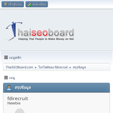
เข้าสู่ระบบ
ลงทะเบียน
เมนูหลัก
ThaiSEOBoard.com
โปรไฟล์ของ fdirecruit
สรุปข้อมูล
►
►
เมนู
สรุปข้อมูล
fdirecruit
Newbie