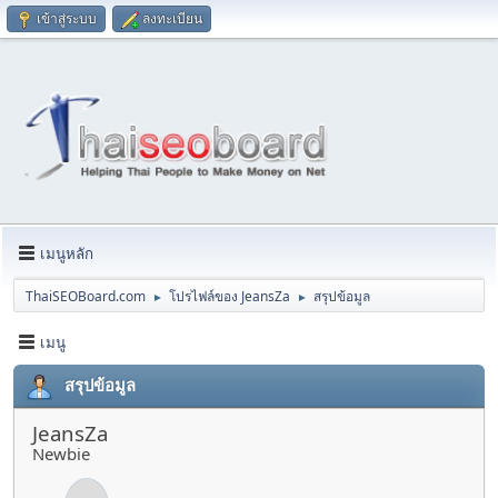
เข้าสู่ระบบ
ลงทะเบียน
เมนูหลัก
ThaiSEOBoard.com
โปรไฟล์ของ JeansZa
สรุปข้อมูล
►
►
เมนู
สรุปข้อมูล
JeansZa
Newbie