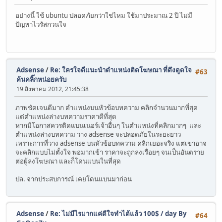
อย่างนี้ ใช้ ubuntu ปลอดภัยกว่าใช่ไหม ใช้มาประมาณ 2 ปี ไม่มี
ปัญหาไวรัสกวนใจ
Adsense
/
Re: ใครใจดีแนะนำตำแหน่งติดโฆษณา ที่ดึงดูดใจ
#63
ค้นคลิ๊กหน่อยครับ
19 สิงหาคม 2012, 21:45:38
ภาพชัดเจนดีมาก ตำแหน่งบนหัวข้อบทความ คลิกจำนวนมากที่สุด
แต่ตำแหน่งล่างบทความราคาดีที่สุด
หากมีโอกาสควรติดแบนเนอร์เจ้าอื่นๆ ในตำแหน่งที่คลิกมากๆ และ
ตำแหน่งล่างบทความ วาง adsense จะปลอดภัยในระยะยาว
เพราะการที่วาง adsense บนหัวข้อบทความ คลิกเยอะจริง แต่เขาอาจ
จะคลิกแบบไม่ตั้งใจ พอมากเข้า ราคาจะถูกลงเรื่อยๆ จนเป็นอันตราย
ต่อผู้ลงโฆษณา และก็โดนแบนในที่สุด
ปล. จากประสบการณ์ เคยโดนแบนมาก่อน
Adsense
/
Re: ไม่มีไรมากแค่ดีใจทำได้แล้ว 100$ / day By
#64