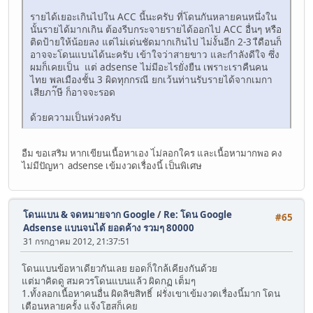
รายได้เยอะเกินไปใน ACC นี้นะครับ ที่โดนกันหลายคนหนึ่งใน
นั้นรายได้มากเกิน ต้องรีบกระจายรายได้ออกไป ACC อื่นๆ หรือ
ติดป้ายให้น้อยลง แต่ไม่เด่นชัดมากเกินไป ไม่งั้นอีก 2-3 เืดือนก็
อาจจะโดนแบนได้นะครับ เข้าใจว่าสายขาว และกำลังดีใจ ซึ่ง
ผมก็เคยเป็น แต่ adsense ไม่มีอะไรยั่งยืน เพราะเราคืนคน
ไทย พลเมืองชั้น 3 ผิดทุกกรณี ยกเว้นท่านรับรายได้จากเมกา
เสียภา๊ษี ก็อาจจะรอด
ด้วยความเป็นห่วงครับ
อืม ขอเสริม หากเขียนเนื้อหาเอง ไ่ม่ลอกใคร และเนื้อหามากพอ คง
ไม่มีปัญหา adsense เข้มงวดเรื่องนี้ เป็นพิเศษ
โดนแบน & จดหมายจาก Google
/
Re: โดน Google
#65
Adsense แบนจนได้ ยอดค้าง รวมๆ 80000
31 กรกฎาคม 2012, 21:37:51
โดนแบนข้อหาเดียวกันเลย ยอดก็ใกล้เคียงกันด้วย
แต่มาคิดดู สมควรโดนแบนแล้ว ผิดกฏ เต็มๆ
1.ทั้งลอกเนื้อหาคนอื่น ผิดลิขสิทธิ์ ฝรั่งเขาเข้มงวดเรื่องนี้มาก โดน
เตือนหลายครั้ง แจ้งโฮสก็เคย