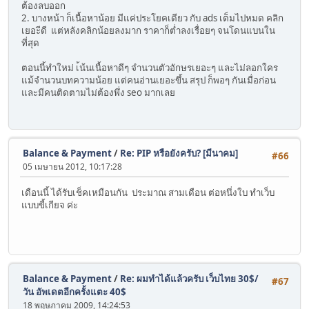
ต้องลบออก
2. บางหน้า ก็เนื้อหาน้อย มีแค่ประโยคเดียว กับ ads เต็มไปหมด คลิก
เยอะีดี แต่หลังคลิกน้อยลงมาก ราคาก็ต่ำลงเรื่อยๆ จนโดนแบนใน
ที่สุด
ตอนนี้ทำใหม่ เ้น้นเนื้อหาดีๆ จำนวนตัวอักษรเยอะๆ และไม่ลอกใคร
แม้จำนวนบทความน้อย แต่คนอ่านเยอะขึ้น สรุป ก็พอๆ กันเมื่อก่อน
และมีคนติดตามไม่ต้องพึ่ง seo มากเลย
Balance & Payment
/
Re: PIP หรือยังครับ? [มีนาคม]
#66
05 เมษายน 2012, 10:17:28
เดือนนี้ ได้รับเช็คเหมือนกัน ประมาณ สามเดือน ต่อหนึ่งใบ ทำเว็บ
แบบขี้เกียจ ค่ะ
Balance & Payment
/
Re: ผมทำได้แล้วครับ เว็บไทย 30$/
#67
วัน อัพเดตอีกครั้งแตะ 40$
18 พฤษภาคม 2009, 14:24:53