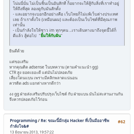
โน่นนี่นั่น ไม่เป็นชิ้นเป็นอันสักที ก็อยากจะให้สู้กับสิ่งที่เราทำอยู่
ให้ถึงที่สุด ลองดูกับมันสักตั้ง
- และอยากจะบอกอีกอย่างคือ เว็บไทยก็ไม่แพ้เว็บต่างประเทศ
เลย ถ้าเราตั้งใจ (เหมือนผม) และต้องเป็นเว็บไซต์ที่มีคุณภาพ
เท่านั้น
- เป็นกำลังใจให้ชาว im ทุกๆคน ..เราเดินทางมาถึงจุดนี้ได้ก็
ดีแล้ว สู้ต่อไป "
ยิ้มให้กับฝัน
"
ยินดีด้วย
แต่ขอเสริม
หากคุณติด adsense ในบทความ (ตามคำแนะนำ gg)
CTR สูง ยอดเยอะดี แต่มันไม่ปลอดภัย
เสี่ยงโดนแบน เพราะมีคลิกพลาดแน่นอน
ควรติด ads แยกต่างหากดีกว่า
งง gg ฝ่ายส่งเสริมปรับปรุงเว็บไซต์ กับ ฝ่ายแบน มันไม่สะสานงานกัน
จึงควรปลอดภัยไว้ก่อน
Programming
/
Re: ขณะนี้มีกลุ่ม Hacker ที่เป็นมืออาชีพ
#62
กำลังโจ&#
13 มิถุนายน 2013, 19:57:22