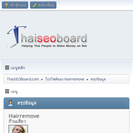
เข้าสู่ระบบ
ลงทะเบียน
เมนูหลัก
ThaiSEOBoard.com
โปรไฟล์ของ Hairremove
สรุปข้อมูล
►
►
เมนู
สรุปข้อมูล
Hairremove
ก๊วนเสียว