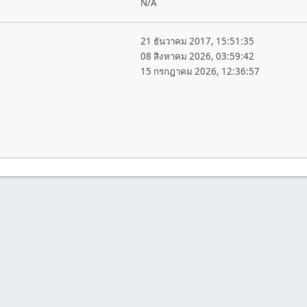
N/A
21 ธันวาคม 2017, 15:51:35
08 สิงหาคม 2026, 03:59:42
15 กรกฎาคม 2026, 12:36:57