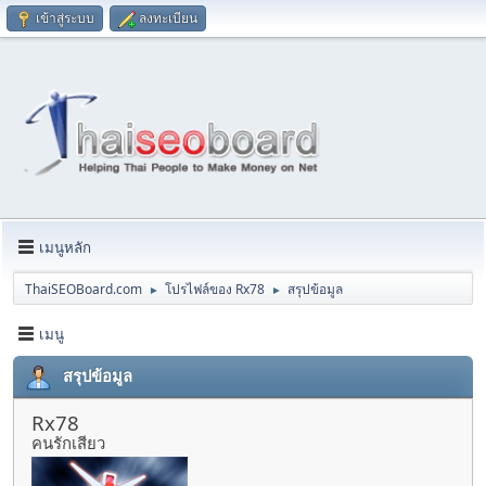
เข้าสู่ระบบ
ลงทะเบียน
เมนูหลัก
ThaiSEOBoard.com
โปรไฟล์ของ Rx78
สรุปข้อมูล
►
►
เมนู
สรุปข้อมูล
Rx78
คนรักเสียว