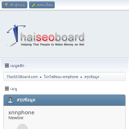
เข้าสู่ระบบ
ลงทะเบียน
เมนูหลัก
ThaiSEOBoard.com
โปรไฟล์ของ xnnphone
สรุปข้อมูล
►
►
เมนู
สรุปข้อมูล
xnnphone
Newbie