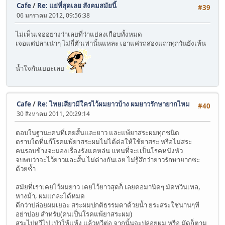
Cafe
/
Re: แย่ที่สุดเลย สังคมสมัยนี้
#39
06 มกราคม 2012, 09:56:38
ไม่เห็นเจออย่างว่าเลยที่ว่าแย่ลงเกือบทั้งหมด
เจอแต่ปลาเน่าๆ ไม่กี่ตัวเท่านั้นแหละ เอาแค่รถสองแถวทุกวันยังเห้น
น้ำใจกันเยอะเลย
Cafe
/
Re: ไทยเสียวมีใครไว้ผมยาวบ้าง ผมยาวรักษายากไหม
#40
30 สิงหาคม 2011, 20:29:14
ตอบในฐานะคนที่เคยสั้นและยาว และแพ้ยาสระผมทุกชนิด
ตราบใดที่แก้โรคแพ้ยาสระผมไม่ได้ต่อให้ใช้ยาสระ หรือไม่สระ
คนรอบข้างจะมองเรื่องรังแคหล่น แทนที่จะเเป็นโรคหนังหัว
จบพบว่าจะไว้ยาวและสั้น ไม่ต่างกันเลย ไม่รู้สึกว่ายาวรักษายากซะ
ด้วยซ้ำ
สมัยที่เราเคยไว้ผมยาว เคยไว้ยาวสุดก็ เลยคอมานิดๆ มัดทวินเทล,
หางม้า, ผมแกละได้หมด
ดีกว่าปล่อยผมเยอะ สระผมปกติธรรมดาด้วยน้ำ ยระสระใช่นานๆที
อย่าบ่อย สำหรับ(คนเป็นโรคแพ้ยาสระผม)
สระไปหวีไป เป่าให้แห้ง แล้วหวีต่อ จากนั้นจะปล่อยผม หรือ มัดก็ตาม