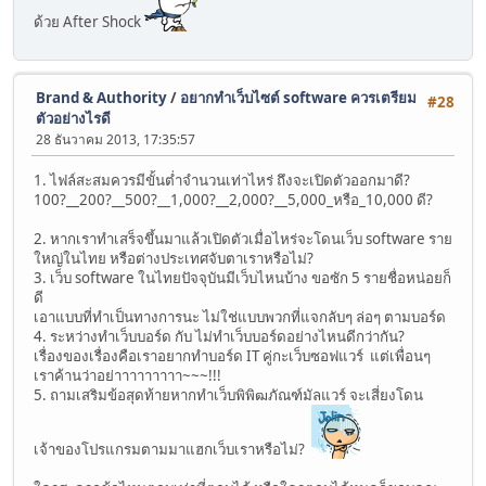
ด้วย After Shock
Brand & Authority
/
อยากทำเว็บไซต์ software ควรเตรียม
#28
ตัวอย่างไรดี
28 ธันวาคม 2013, 17:35:57
1. ไฟล์สะสมควรมีขั้นต่ำจำนวนเท่าไหร่ ถึงจะเปิดตัวออกมาดี?
100?__200?__500?__1,000?__2,000?__5,000_หรือ_10,000 ดี?
2. หากเราทำเสร็จขึ้นมาแล้วเปิดตัวเมื่อไหร่จะโดนเว็บ software ราย
ใหญ่ในไทย หรือต่างประเทศจับตาเราหรือไม่?
3. เว็บ software ในไทยปัจจุบันมีเว็บไหนบ้าง ขอซัก 5 รายชื่อหน่อยก็
ดี
เอาแบบที่ทำเป็นทางการนะ ไม่ใช่แบบพวกที่แจกลับๆ ล่อๆ ตามบอร์ด
4. ระหว่างทำเว็บบอร์ด กับ ไม่ทำเว็บบอร์ดอย่างไหนดีกว่ากัน?
เรื่องของเรื่องคือเราอยากทำบอร์ด IT คู่กะเว็บซอฟแวร์ แต่เพื่อนๆ
เราค้านว่าอย่าาาาาาาาา~~~!!!
5. ถามเสริมข้อสุดท้ายหากทำเว็บพิพิฒภัณฑ์มัลแวร์ จะเสี่ยงโดน
เจ้าของโปรแกรมตามมาแฮกเว็บเราหรือไม่?