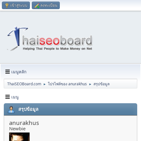
เข้าสู่ระบบ
ลงทะเบียน
เมนูหลัก
ThaiSEOBoard.com
โปรไฟล์ของ anurakhus
สรุปข้อมูล
►
►
เมนู
สรุปข้อมูล
anurakhus
Newbie