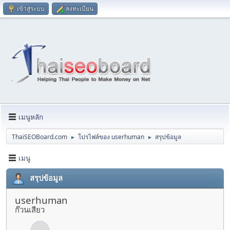
เข้าสู่ระบบ
ลงทะเบียน
เมนูหลัก
ThaiSEOBoard.com
โปรไฟล์ของ userhuman
สรุปข้อมูล
►
►
เมนู
สรุปข้อมูล
userhuman
ก๊วนเสียว