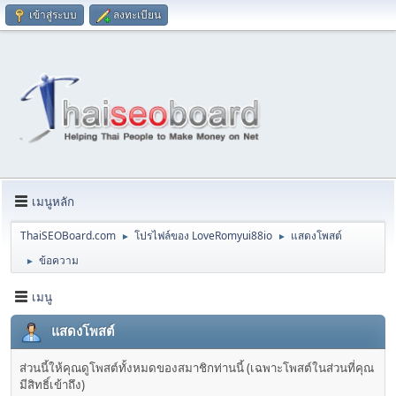
เข้าสู่ระบบ
ลงทะเบียน
เมนูหลัก
ThaiSEOBoard.com
โปรไฟล์ของ LoveRomyui88io
แสดงโพสต์
►
►
ข้อความ
►
เมนู
แสดงโพสต์
ส่วนนี้ให้คุณดูโพสต์ทั้งหมดของสมาชิกท่านนี้ (เฉพาะโพสต์ในส่วนที่คุณ
มีสิทธิ์เข้าถึง)