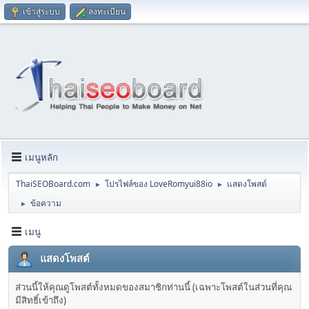
เข้าสู่ระบบ
ลงทะเบียน
เมนูหลัก
ThaiSEOBoard.com
โปรไฟล์ของ LoveRomyui88io
แสดงโพสต์
►
►
ข้อความ
►
เมนู
แสดงโพสต์
ส่วนนี้ให้คุณดูโพสต์ทั้งหมดของสมาชิกท่านนี้ (เฉพาะโพสต์ในส่วนที่คุณ
มีสิทธิ์เข้าถึง)