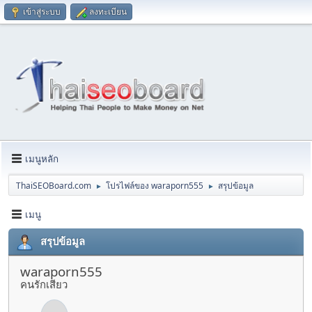
เข้าสู่ระบบ
ลงทะเบียน
เมนูหลัก
ThaiSEOBoard.com
โปรไฟล์ของ waraporn555
สรุปข้อมูล
►
►
เมนู
สรุปข้อมูล
waraporn555
คนรักเสียว