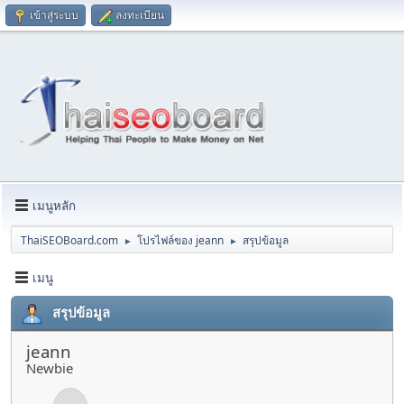
เข้าสู่ระบบ
ลงทะเบียน
เมนูหลัก
ThaiSEOBoard.com
โปรไฟล์ของ jeann
สรุปข้อมูล
►
►
เมนู
สรุปข้อมูล
jeann
Newbie