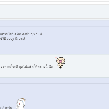
ากท่านไปปิดฟีด คงมีปัญหาแน่
้วิธี copy & past
ของท่านก็จะดี ดูดไปแล้ว ก็ติดลายน้ำอีก
ไปกลัวครับ