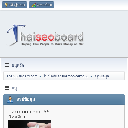
เข้าสู่ระบบ
ลงทะเบียน
เมนูหลัก
ThaiSEOBoard.com
โปรไฟล์ของ harmonicemo56
สรุปข้อมูล
►
►
เมนู
สรุปข้อมูล
harmonicemo56
ก๊วนเสียว