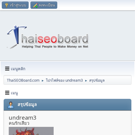
เข้าสู่ระบบ
ลงทะเบียน
เมนูหลัก
ThaiSEOBoard.com
โปรไฟล์ของ undream3
สรุปข้อมูล
►
►
เมนู
สรุปข้อมูล
undream3
คนรักเสียว