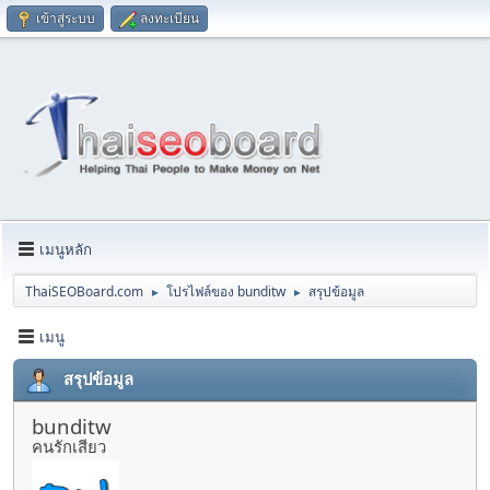
เข้าสู่ระบบ
ลงทะเบียน
เมนูหลัก
ThaiSEOBoard.com
โปรไฟล์ของ bunditw
สรุปข้อมูล
►
►
เมนู
สรุปข้อมูล
bunditw
คนรักเสียว