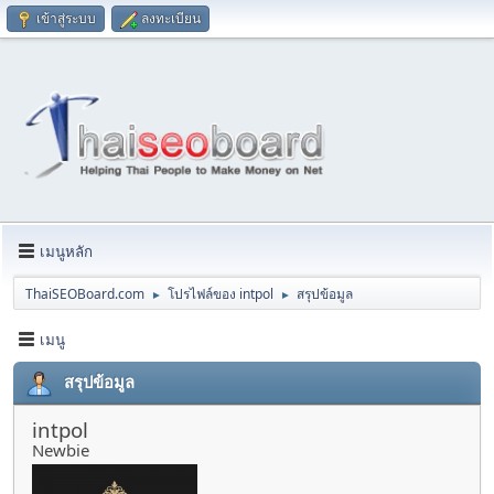
เข้าสู่ระบบ
ลงทะเบียน
เมนูหลัก
ThaiSEOBoard.com
โปรไฟล์ของ intpol
สรุปข้อมูล
►
►
เมนู
สรุปข้อมูล
intpol
Newbie