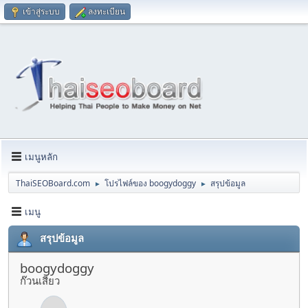
เข้าสู่ระบบ
ลงทะเบียน
เมนูหลัก
ThaiSEOBoard.com
โปรไฟล์ของ boogydoggy
สรุปข้อมูล
►
►
เมนู
สรุปข้อมูล
boogydoggy
ก๊วนเสียว