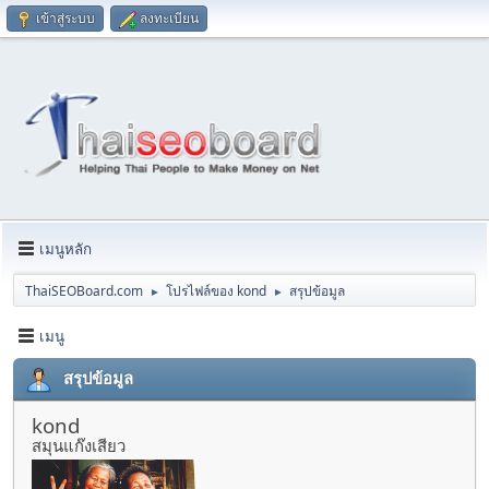
เข้าสู่ระบบ
ลงทะเบียน
เมนูหลัก
ThaiSEOBoard.com
โปรไฟล์ของ kond
สรุปข้อมูล
►
►
เมนู
สรุปข้อมูล
kond
สมุนแก๊งเสียว