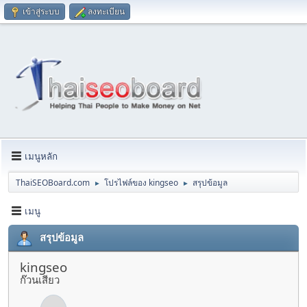
เข้าสู่ระบบ
ลงทะเบียน
เมนูหลัก
ThaiSEOBoard.com
โปรไฟล์ของ kingseo
สรุปข้อมูล
►
►
เมนู
สรุปข้อมูล
kingseo
ก๊วนเสียว