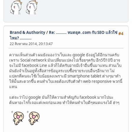
Brand & Authority
/
Re: ......... หมดยุค .com กับ SEO แล้วใช่
#4
ไหม? ..........
22 สิงหาคม 2014, 20:13:47
ความเห็นส่วนตัว ผมยังมองว่าเว็บและ google ยังอยู่ได้อีกนานครับ
เพราะ Social network มันเปลี่ยนแปลงไปเรื่อยๆครับ อีก5ปี10ปี อาจ
จะไม่มี facebook Line แล้วก็ได้ครับอาจมีเจ้าอื่นขึ้นมาแทน ส่วนเว็บ
มันยังจำเป็นอยู่ทั้งสื่อสารข้อมูลระบบซื้อขายระบบอื่นๆอีกมาก ไม่
แปลกที่คนจะใช้เว็บน้อยลงเพราะมี smartphone tablet ต่างๆมาทำ
ให้ม้ันสะดวกขึ้น คนทำเว็บเลยต้องปรับตัวทำ web responsive พวกนี้
แทน
แต่จะว่าไป google มันก็ให้ความสำคัญกับ facebook มากไปนะ
ค้นหาอะไรก็เจอแต่เพจก่อนเลย ทำให้คนทำเว็บดีๆหมดแรงได้ ฮ่าๆ