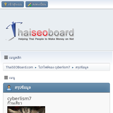
เข้าสู่ระบบ
ลงทะเบียน
เมนูหลัก
ThaiSEOBoard.com
โปรไฟล์ของ cyberlism7
สรุปข้อมูล
►
►
เมนู
สรุปข้อมูล
cyberlism7
ก๊วนเสียว