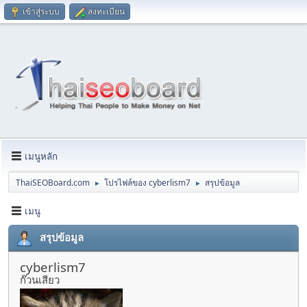
เข้าสู่ระบบ
ลงทะเบียน
เมนูหลัก
ThaiSEOBoard.com
โปรไฟล์ของ cyberlism7
สรุปข้อมูล
►
►
เมนู
สรุปข้อมูล
cyberlism7
ก๊วนเสียว