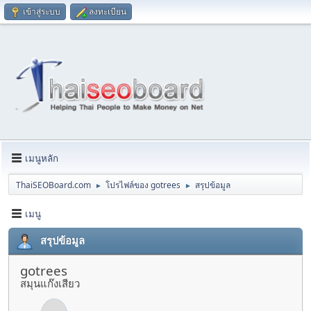
เข้าสู่ระบบ
ลงทะเบียน
เมนูหลัก
ThaiSEOBoard.com
โปรไฟล์ของ gotrees
สรุปข้อมูล
►
►
เมนู
สรุปข้อมูล
gotrees
สมุนแก๊งเสียว