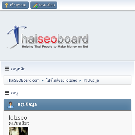
เข้าสู่ระบบ
ลงทะเบียน
เมนูหลัก
ThaiSEOBoard.com
โปรไฟล์ของ lolzseo
สรุปข้อมูล
►
►
เมนู
สรุปข้อมูล
lolzseo
คนรักเสียว