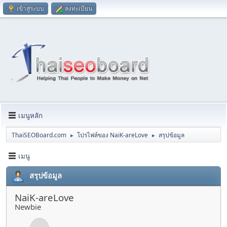
เข้าสู่ระบบ
ลงทะเบียน
เมนูหลัก
ThaiSEOBoard.com
โปรไฟล์ของ NaiK-areLove
สรุปข้อมูล
►
►
เมนู
สรุปข้อมูล
NaiK-areLove
Newbie