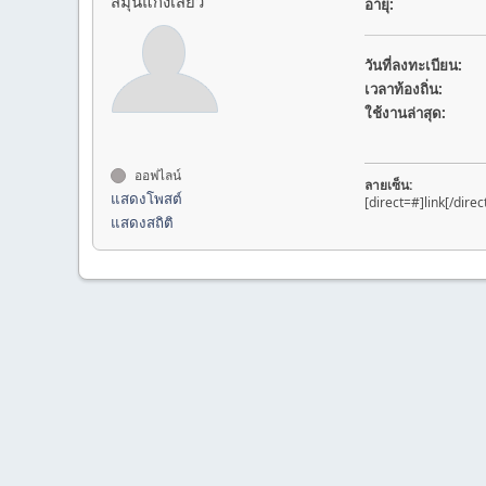
สมุนแก๊งเสียว
อายุ:
วันที่ลงทะเบียน:
เวลาท้องถิ่น:
ใช้งานล่าสุด:
ออฟไลน์
ลายเซ็น:
แสดงโพสต์
[direct=#]link[/direc
แสดงสถิติ