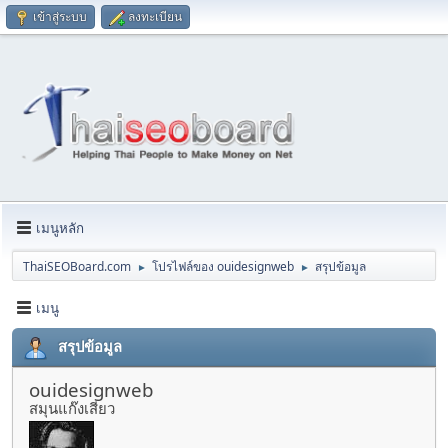
เข้าสู่ระบบ
ลงทะเบียน
เมนูหลัก
ThaiSEOBoard.com
โปรไฟล์ของ ouidesignweb
สรุปข้อมูล
►
►
เมนู
สรุปข้อมูล
ouidesignweb
สมุนแก๊งเสียว