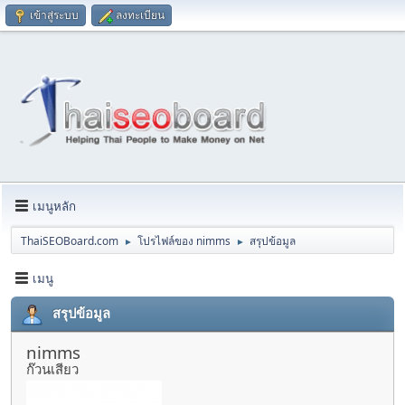
เข้าสู่ระบบ
ลงทะเบียน
เมนูหลัก
ThaiSEOBoard.com
โปรไฟล์ของ nimms
สรุปข้อมูล
►
►
เมนู
สรุปข้อมูล
nimms
ก๊วนเสียว