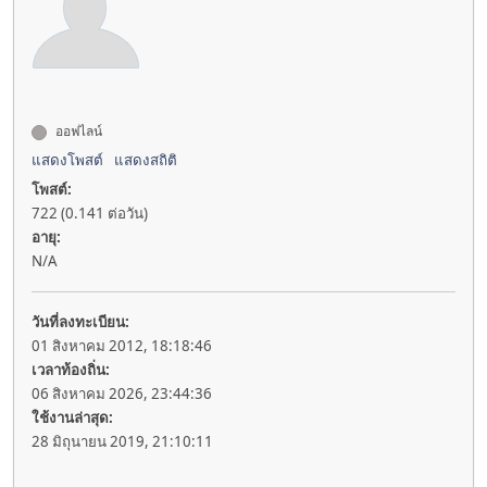
ออฟไลน์
แสดงโพสต์
แสดงสถิติ
โพสต์:
722 (0.141 ต่อวัน)
อายุ:
N/A
วันที่ลงทะเบียน:
01 สิงหาคม 2012, 18:18:46
เวลาท้องถิ่น:
06 สิงหาคม 2026, 23:44:36
ใช้งานล่าสุด:
28 มิถุนายน 2019, 21:10:11