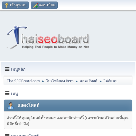
เข้าสู่ระบบ
ลงทะเบียน
เมนูหลัก
ThaiSEOBoard.com
โปรไฟล์ของ item
แสดงโพสต์
ไฟล์แนบ
►
►
►
เมนู
แสดงโพสต์
ส่วนนี้ให้คุณดูโพสต์ทั้งหมดของสมาชิกท่านนี้ (เฉพาะโพสต์ในส่วนที่คุณ
มีสิทธิ์เข้าถึง)
เมนู แสดงโพสต์