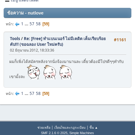
ข้อความ - nutlove
1
...
57
58
หน้า
59
Tools
/
Re: [Free] ทำแบนเนอร์ ไม่มีเคดิต เต็มเรียบร้อย
#1161
คับ!!! (ขอฉลอง User ใหม่ครับ)
02 มิถุนายน 2012, 18:33:36
ผมก็เพิ่งได้สมัครหลังจากนั่งจ้องมานานละ เดี๋ยวต้องมีโปรดีๆๆทำกับ
เขามั้งละ
1
...
57
58
หน้า
59
|
|
ช่วยเหลือ
เงื่อนไขและกฎระเบียบ
ขึ้น ▲
,
SMF 2.1.6 © 2025
Simple Machines